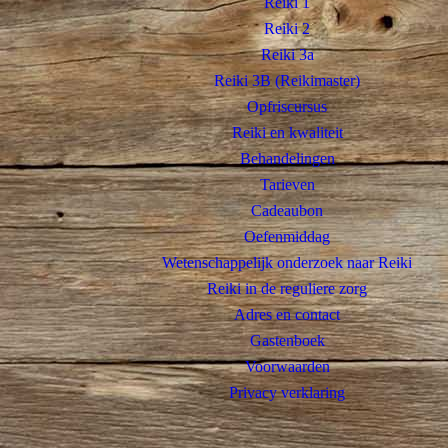
Reiki 1
Reiki 2
Reiki 3a
Reiki 3B (Reikimaster)
Opfriscursus
Reiki en kwaliteit
Behandelingen
Tarieven
Cadeaubon
Oefenmiddag
Wetenschappelijk onderzoek naar Reiki
Reiki in de reguliere zorg
Adres en contact
Gastenboek
Voorwaarden
Privacy verklaring