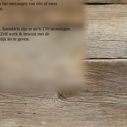
n het ontvangen van één of meer
n.
 Inmiddels zijn er zo’n 170 stromingen
 Zelf werk ik bewust met de
ijk les te geven.