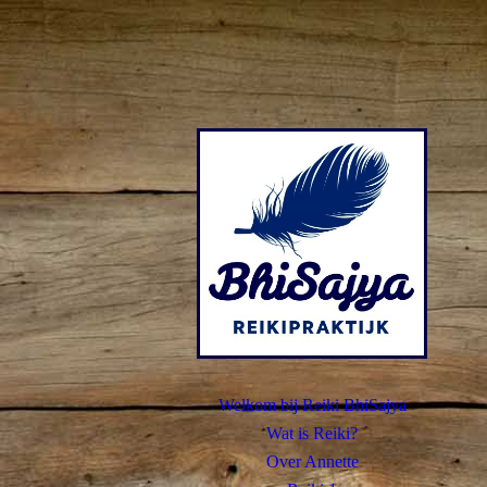
Welkom bij Reiki BhiSajya
Wat is Reiki?
Over Annette