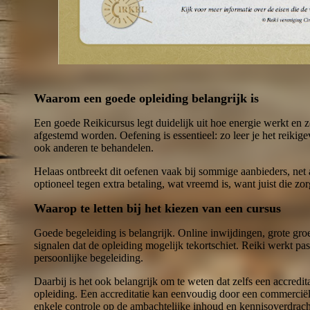
Waarom een goede opleiding belangrijk is
Een goede Reikicursus legt duidelijk uit hoe energie werkt en z
afgestemd worden. Oefening is essentieel: zo leer je het reikig
ook anderen te behandelen.
Helaas ontbreekt dit oefenen vaak bij sommige aanbieders, net a
optioneel tegen extra betaling, wat vreemd is, want juist die z
Waarop te letten bij het kiezen van een cursus
Goede begeleiding is belangrijk. Online inwijdingen, grote gro
signalen dat de opleiding mogelijk tekortschiet. Reiki werkt pas
persoonlijke begeleiding.
Daarbij is het ook belangrijk om te weten dat zelfs een accredit
opleiding. Een accreditatie kan eenvoudig door een commerciël
enkele controle op de ambachtelijke inhoud en kennisoverdracht