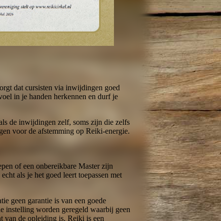
orgt dat cursisten via inwijdingen goed
evoel in je handen herkennen en durf je
ls de inwijdingen zelf, soms zijn die zelfs
orgen voor de afstemming op Reiki-energie.
epen of een onbereikbare Master zijn
 echt als je het goed leert toepassen met
atie geen garantie is van een goede
e instelling worden geregeld waarbij geen
 van de opleiding is. Reiki is een